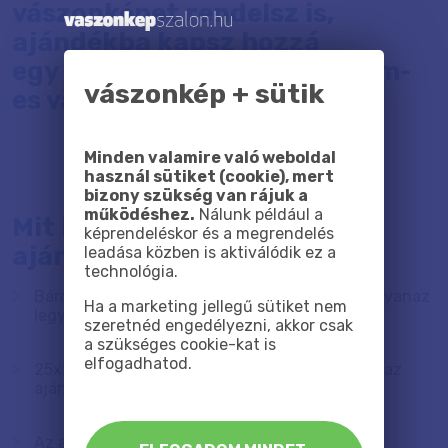
vászonképet rendelsz is,
ajándékba kapsz hozzá
egy 25x25 vagy egy 20x30 cm-
vászonkép + sütik
es vászonnyomatot.
Minden valamire való weboldal
használ sütiket (cookie), mert
bizony szükség van rájuk a
működéshez.
Nálunk például a
Mit kell tudni erről az
képrendeléskor és a megrendelés
ajándékról?
leadása közben is aktiválódik ez a
technológia.
Bármilyen fotóról készülhet, nem kell, hogy ugyanaz
Ha a marketing jellegű sütiket nem
legyen, mint az alap rendelésed.
szeretnéd engedélyezni, akkor csak
a szükséges cookie-kat is
elfogadhatod.
25x25 cm-es vagy 20x30 cm-es méretű lehet az
ajándék.
Az ajándék vászonnyomat nem tartalmazza a