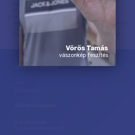
rendszerünkön keresztül, bárelyikhez
kiválaszthatod, hogy "ez legyen az ajándék".
Ha elfelejted feltölteni a rendeléskor, akkor a
rendelés visszaigazolóra válaszolva is elküldheted
csatolmányként.
Ne felejtsd el megírni, hogy keretezve kéred-e!
Vörös Tamás
vászonkép feszítés
Hivatalos oldalak
ÁSZF
Impresszum
Elérhetőségeink
E-mail címünk:
info@vaszonkepszalon.hu