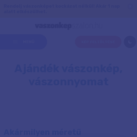
Rendelj vászonképet kockázat nélkül! Akár 1 nap
alatt elkészülhet.
MENÜ
KÉP FELTÖLTÉSE
Ajándék vászonkép,
vászonnyomat
Akármilyen méretű