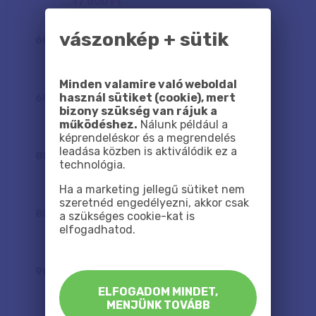
17 600 Ft
vászonkép + sütik
60
x
40
cm
17 300 Ft
Minden valamire való weboldal
használ sütiket (cookie), mert
60
x
60
cm
bizony szükség van rájuk a
21 600 Ft
működéshez.
Nálunk például a
képrendeléskor és a megrendelés
leadása közben is aktiválódik ez a
80
x
60
cm
technológia.
25 800 Ft
Ha a marketing jellegű sütiket nem
szeretnéd engedélyezni, akkor csak
80
x
80
cm
a szükséges cookie-kat is
elfogadhatod.
31 300 Ft
90
x
60
cm
28 400 Ft
ELFOGADOM MINDET,
MENJÜNK TOVÁBB