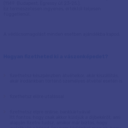
(1149 Budapest, Egressy út 23-25.).
Ez természetesen ingyenes, értéktől teljesen
függetlenül.
A védőcsomagolást minden esetben ajándékba kapod.
Hogyan fizetheted ki a vászonképedet?
fizethetsz készpénzben átvételkor, akár kiszállítás,
akár irodánkban történő személyes átvétel esetén is
fizethetsz előre utalással
fizethetsz elpre online, bankkártyával
Itt fontos, hogy csak akkor küldjük a díjbekérőt, ami
alapján fizetni tudsz, amikor már biztos, hogy