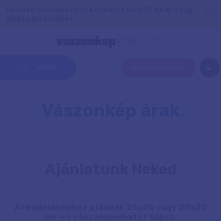
Rendelj vászonképet kockázat nélkül! Akár 1 nap
alatt elkészülhet.
MENÜ
KÉP FELTÖLTÉSE
Vászonkép árak
Ajánlatunk Neked
A rendelésedhez ajándék 25x25 vagy 20x30
cm-es vászonnyomatot kapsz,