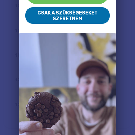
100
x
65
cm
CSAK A SZÜKSÉGESEKET
31 400 Ft
SZERETNÉM
100
x
80
cm
36 300 Ft
100
x
100
cm
43 400 Ft
120
x
80
cm
42 600 Ft
120
x
100
cm
51 100 Ft