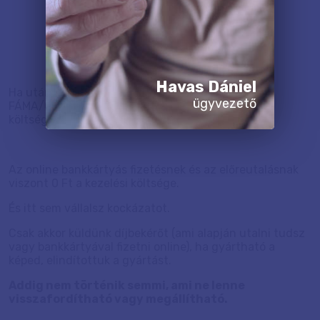
Havas Dániel
Ha utánvéttel (átvételkor készpénzben) fizetsz
ügyvezető
FÁMA/GLS-es kiszállítással, akkor 400 Ft kezelési
költséget kell felszámolnunk.
Az online bankkártyás fizetésnek és az előreutalásnak
viszont 0 Ft a kezelési költsége.
És itt sem vállalsz kockázatot.
Csak akkor küldünk díjbekérőt (ami alapján utalni tudsz
vagy bankkártyával fizetni online), ha gyártható a
képed, elindítottuk a gyártást.
Addig nem történik semmi, ami ne lenne
visszafordítható vagy megállítható.