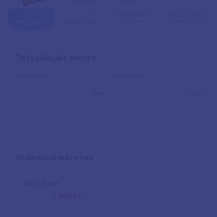
2 cm-es
4 cm-es
függesztett
Vakráma nélkül
vakrámával
vakrámával
kivitel
(tekercsben)
Tetszőleges méret
Szélesség:
Magasság:
cm
cm
Standard méretek
15
x
15
cm
5 500 Ft