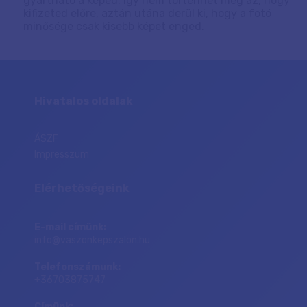
gyártható a képed. Így nem történhet meg az, hogy
kifizeted előre, aztán utána derül ki, hogy a fotó
minősége csak kisebb képet enged.
Hivatalos oldalak
ÁSZF
Impresszum
Elérhetőségeink
E-mail címünk:
info@vaszonkepszalon.hu
Telefonszámunk:
+36703875747
Címünk: