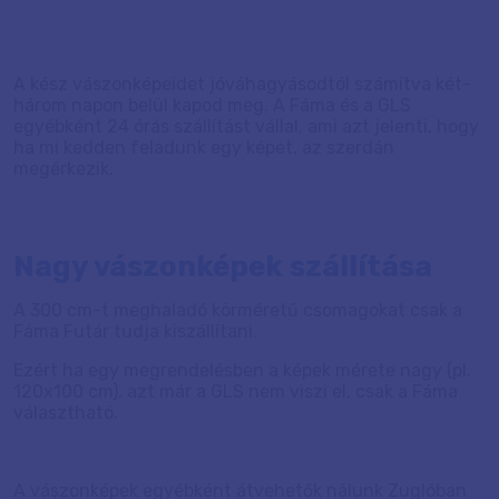
A kész vászonképeidet jóváhagyásodtól számítva két-
három napon belül kapod meg. A Fáma és a GLS
egyébként 24 órás szállítást vállal, ami azt jelenti, hogy
ha mi kedden feladunk egy képet, az szerdán
megérkezik.
Nagy vászonképek szállítása
A 300 cm-t meghaladó körméretű csomagokat csak a
Fáma Futár tudja kiszállítani.
Ezért ha egy megrendelésben a képek mérete nagy (pl.
120x100 cm), azt már a GLS nem viszi el, csak a Fáma
választható.
A vászonképek egyébként átvehetők nálunk Zuglóban