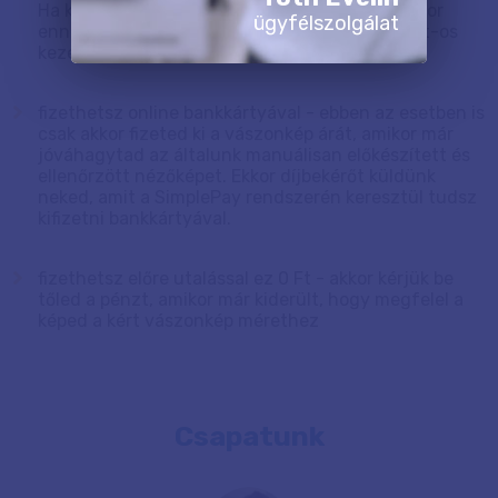
Ha kiszállítást kértél, és utánvéttel fizetsz, akkor
ügyfélszolgálat
ennek a fizetési módnak sajnos van egy 400 Ft-os
kezelési költsége.
fizethetsz online bankkártyával - ebben az esetben is
csak akkor fizeted ki a vászonkép árát, amikor már
jóváhagytad az általunk manuálisan előkészített és
ellenőrzött nézőképet. Ekkor díjbekérőt küldünk
neked, amit a SimplePay rendszerén keresztül tudsz
kifizetni bankkártyával.
fizethetsz előre utalással ez 0 Ft - akkor kérjük be
tőled a pénzt, amikor már kiderült, hogy megfelel a
képed a kért vászonkép mérethez
Csapatunk