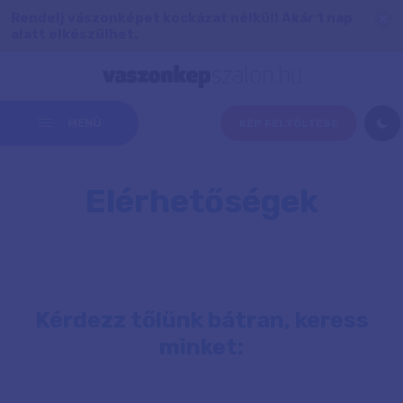
Rendelj vászonképet kockázat nélkül! Akár 1 nap
alatt elkészülhet.
MENÜ
KÉP FELTÖLTÉSE
Elérhetőségek
Kérdezz tőlünk bátran, keress
minket: