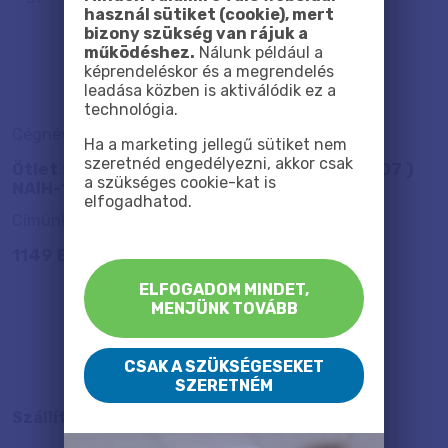
használ sütiket (cookie), mert
bizony szükség van rájuk a
működéshez.
Nálunk például a
képrendeléskor és a megrendelés
leadása közben is aktiválódik ez a
technológia.
Cégnév:
Ha a marketing jellegű sütiket nem
szeretnéd engedélyezni, akkor csak
Ötlet Szalon Kft. (adószám: 25509472-2-07 )
a szükséges cookie-kat is
NAIH-102425/2016.
elfogadhatod.
Címünk (itt veheted át a vászonképeidet is):
1149 Budapest, Egressy út 23-25.
ELFOGADOM MINDET,
MENJÜNK TOVÁBB
CSAK A SZÜKSÉGESEKET
SZERETNÉM
Szállítás, fizetés