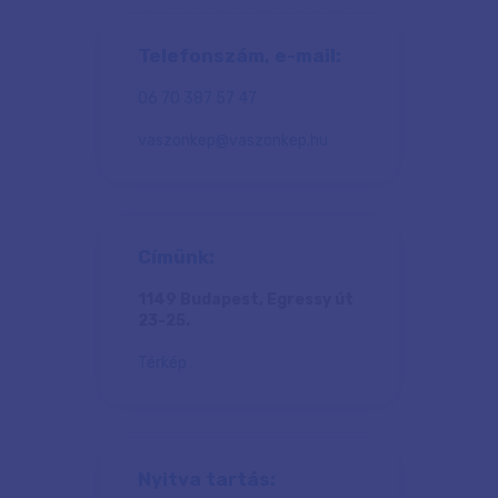
Telefonszám, e-mail:
06 70 387 57 47
vaszonkep@vaszonkep.hu
Címünk:
1149 Budapest, Egressy út
23-25.
Térkép
Nyitva tartás: