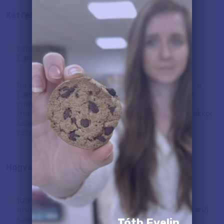
Kétféleképpen veheted át a vászonképet,
személyesen telephelyünkön, 1149 Budapest,
Egressy út 23-25.
térkép
ha szállítást kérsz, fuvarozó partnerünk, a GLS, a
FámaFutár vagy az MPL fogja kivinni a képedet
címedre.
(ha 120x80 cm-esnél nagyobb képet rendelsz, akkor
csak a FámaFutár fogja tudni szállítani, a nagy
csomagjainkat ők viszik)
Hogyan fizetheted ki a vászonképedet?
fizethetsz készpénzben vagy bankkártyával
átvételkor, akár kiszállítás, akár irodánkban történő
személyes átvétel esetén is
Tóth Evelin