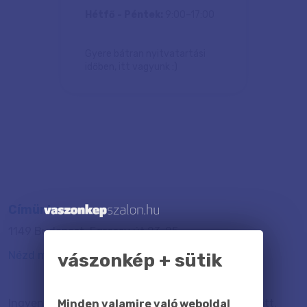
Hétfő - Péntek:
9:00–17:00
Gyere bátran nyitvatartási
időben, itt vagyunk :)
Címünk:
1149 Budapest, Egressy út 23-25.
N
ézd meg térképen!
vászonkép + sütik
Ingyen tudsz parkolni közvetlenül az üzletünk előtt.
Minden valamire való weboldal