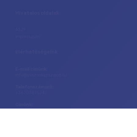
Hivatalos oldalak
ÁSZF
Impresszum
Elérhetőségeink
E-mail címünk:
info@vaszonkepszalon.hu
Telefonszámunk:
+36703875747
Címünk:
1149 Budapest, Egressy út 23-25.