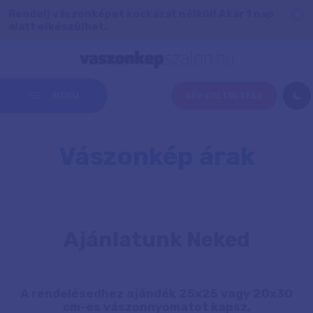
Rendelj vászonképet kockázat nélkül! Akár 1 nap
alatt elkészülhet.
MENÜ
KÉP FELTÖLTÉSE
Vászonkép árak
Ajánlatunk Neked
A rendelésedhez ajándék 25x25 vagy 20x30
cm-es vászonnyomatot kapsz,