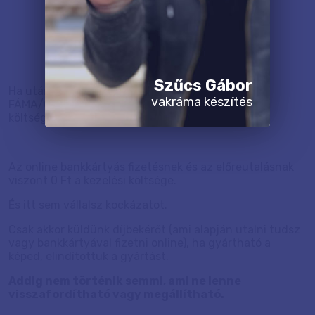
Szűcs Gábor
Ha utánvéttel (átvételkor készpénzben) fizetsz
vakráma készítés
FÁMA/GLS-es kiszállítással, akkor 400 Ft kezelési
költséget kell felszámolnunk.
Az online bankkártyás fizetésnek és az előreutalásnak
viszont 0 Ft a kezelési költsége.
És itt sem vállalsz kockázatot.
Csak akkor küldünk díjbekérőt (ami alapján utalni tudsz
vagy bankkártyával fizetni online), ha gyártható a
képed, elindítottuk a gyártást.
Addig nem történik semmi, ami ne lenne
visszafordítható vagy megállítható.