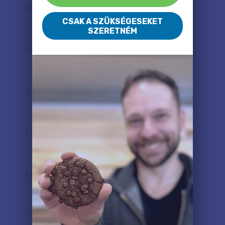
100
x
65
cm
CSAK A SZÜKSÉGESEKET
31 400 Ft
SZERETNÉM
100
x
80
cm
36 300 Ft
100
x
100
cm
43 400 Ft
120
x
80
cm
42 600 Ft
120
x
100
cm
51 100 Ft