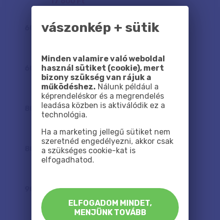
17 600 Ft
vászonkép + sütik
60
x
40
cm
17 300 Ft
Minden valamire való weboldal
használ sütiket (cookie), mert
60
x
60
cm
bizony szükség van rájuk a
21 600 Ft
működéshez.
Nálunk például a
képrendeléskor és a megrendelés
leadása közben is aktiválódik ez a
80
x
60
cm
technológia.
25 800 Ft
Ha a marketing jellegű sütiket nem
szeretnéd engedélyezni, akkor csak
80
x
80
cm
a szükséges cookie-kat is
elfogadhatod.
31 300 Ft
90
x
60
cm
28 400 Ft
ELFOGADOM MINDET,
MENJÜNK TOVÁBB