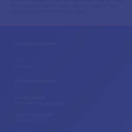
gyártható a képed. Így nem történhet meg az, hogy
kifizeted előre, aztán utána derül ki, hogy a fotó
minősége csak kisebb képet enged.
Hivatalos oldalak
ÁSZF
Impresszum
Elérhetőségeink
E-mail címünk:
info@vaszonkepszalon.hu
Telefonszámunk:
+36703875747
Címünk: