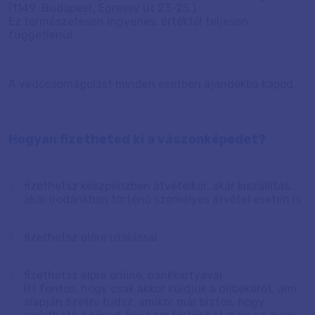
(1149 Budapest, Egressy út 23-25.).
Ez természetesen ingyenes, értéktől teljesen
függetlenül.
A védőcsomagolást minden esetben ajándékba kapod.
Hogyan fizetheted ki a vászonképedet?
fizethetsz készpénzben átvételkor, akár kiszállítás,
akár irodánkban történő személyes átvétel esetén is
fizethetsz előre utalással
fizethetsz elpre online, bankkártyával
Itt fontos, hogy csak akkor küldjük a díjbekérőt, ami
alapján fizetni tudsz, amikor már biztos, hogy