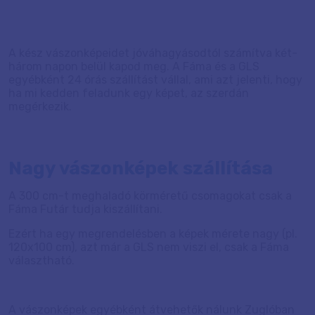
A kész vászonképeidet jóváhagyásodtól számítva két-
három napon belül kapod meg. A Fáma és a GLS
egyébként 24 órás szállítást vállal, ami azt jelenti, hogy
ha mi kedden feladunk egy képet, az szerdán
megérkezik.
Nagy vászonképek szállítása
A 300 cm-t meghaladó körméretű csomagokat csak a
Fáma Futár tudja kiszállítani.
Ezért ha egy megrendelésben a képek mérete nagy (pl.
120x100 cm), azt már a GLS nem viszi el, csak a Fáma
választható.
A vászonképek egyébként átvehetők nálunk Zuglóban