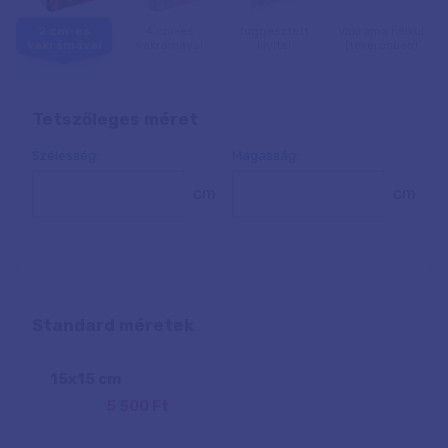
2 cm-es
4 cm-es
függesztett
Vakráma nélkül
vakrámával
vakrámával
kivitel
(tekercsben)
Tetszőleges méret
Szélesség:
Magasság:
cm
cm
Standard méretek
15
x
15
cm
5 500 Ft