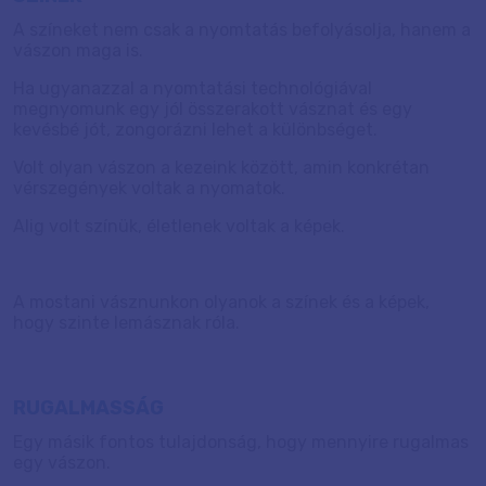
A színeket nem csak a nyomtatás befolyásolja, hanem a
vászon maga is.
Ha ugyanazzal a nyomtatási technológiával
megnyomunk egy jól összerakott vásznat és egy
kevésbé jót, zongorázni lehet a különbséget.
Volt olyan vászon a kezeink között, amin konkrétan
vérszegények voltak a nyomatok.
Alig volt színük, életlenek voltak a képek.
A mostani vásznunkon olyanok a színek és a képek,
hogy szinte lemásznak róla.
RUGALMASSÁG
Egy másik fontos tulajdonság, hogy mennyire rugalmas
egy vászon.