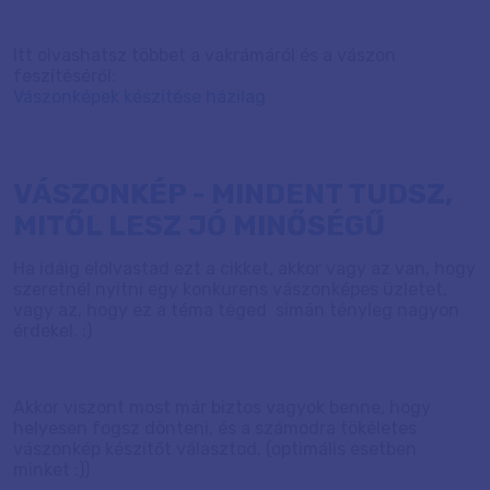
Itt olvashatsz többet a vakrámáról és a vászon
feszítéséről:
Vászonképek készítése házilag
VÁSZONKÉP - MINDENT TUDSZ,
MITŐL LESZ JÓ MINŐSÉGŰ
Ha idáig elolvastad ezt a cikket, akkor vagy az van, hogy
szeretnél nyitni egy konkurens vászonképes üzletet,
vagy az, hogy ez a téma téged simán tényleg nagyon
érdekel. :)
Akkor viszont most már biztos vagyok benne, hogy
helyesen fogsz dönteni, és a számodra tökéletes
vászonkép készítőt választod. (optimális esetben
minket :))