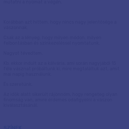
mutatni a nyomat a végén.
Korábban azt hittem, hogy nincs nagy jelentősége a
vászonnak.
Csak az a lényeg, hogy milyen módon, milyen
felbontásban és színkezeléssel nyomtatunk.
Nagyot tévedtem.
Kb. ekkor indult az a kálvária, ami során nagyjából 15
féle vásznat próbáltunk ki, mire megtaláltuk azt, amit
mai napig használunk.
És szeretünk.
Az idők alatt sikerült rájönnöm, hogy rengeteg olyan
finomság van, amire érdemes odafigyelni a vászon
kiválasztásánál.
SZÍNEK