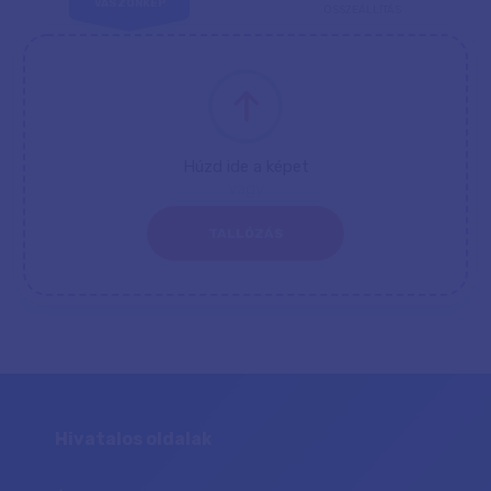
VÁSZONKÉP
ÖSSZEÁLLÍTÁS
Húzd ide a képet
vagy
TALLÓZÁS
Hivatalos oldalak