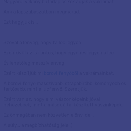
Magyarul vékony bútorlap csíkok adják a vakrámát.
Ami a lapszabászatban megmarad.
Ezt hagyjuk is...
Szóval a lényeg, hogy fa léc legyen.
Ezen kívül az is fontos, hogy egyenes legyen a léc.
És lehetőleg masszív anyag.
Ezért készítjük mi
borovi fenyőből
a vakrámáinkat.
A borovi fenyő masszívabb, strapabíróbb, keményebb és
tartósabb, mint a lucfenyő. Szeretjük.
Ezért van az, hogy a mi vászonképeink jóval
nehezebbek, mint a mások által készített vászinképek.
Ez önmagában nem közvetlen előny, de...
A súly... a megbízhatóság jele :)