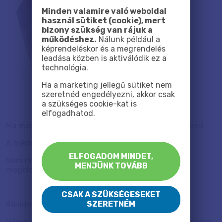
Minden valamire való weboldal
használ sütiket (cookie), mert
bizony szükség van rájuk a
működéshez.
Nálunk például a
képrendeléskor és a megrendelés
leadása közben is aktiválódik ez a
technológia.
Ha a marketing jellegű sütiket nem
szeretnéd engedélyezni, akkor csak
a szükséges cookie-kat is
elfogadhatod.
Ma már rengeteg féle nyomtatási technológia létezik.
A mérnökök kreativitása határtalan.
ELFOGADOM MINDET,
Nem megyünk bele a konkrét technológiai
MENJÜNK TOVÁBB
megoldásokba, nem lenne értelme szerintem.
CSAK A SZÜKSÉGESEKET
SZERETNÉM
Röviden a lényeg:
Háromféle nyomtatási technológia van, amiről érdemes