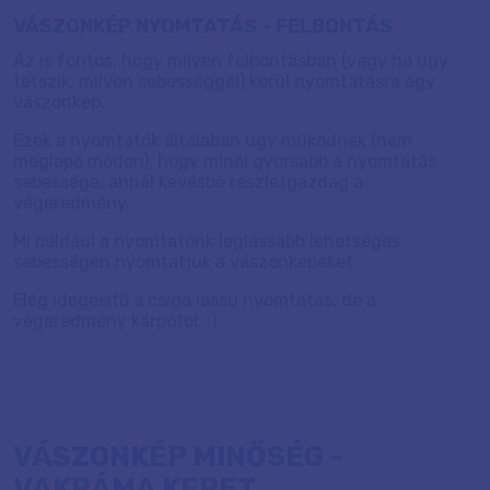
VÁSZONKÉP NYOMTATÁS - FELBONTÁS
Az is fontos, hogy milyen felbontásban (vagy ha úgy
tetszik, milyen sebességgel) kerül nyomtatásra egy
vászonkép.
Ezek a nyomtatók általában úgy működnek (nem
meglepő módon), hogy minél gyorsabb a nyomtatás
sebessége, annál kevésbé részletgazdag a
végeredmény.
Mi például a nyomtatónk leglassabb lehetséges
sebességén nyomtatjuk a vászonképeket.
Elég idegesítő a csiga lassú nyomtatás, de a
végeredmény kárpótol. :)
VÁSZONKÉP MINŐSÉG -
VAKRÁMA KERET