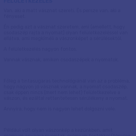
FELÜLETKEZELÉS
Van, aki a matt vásznat szereti. És persze van, aki a
fényeset.
Én pedig azt a vásznat szeretem, ami (amellett, hogy
csodaszép rajta a nyomat) olyan felületkezeléssel van
ellátva, ami megkíméli a vászonképet a sérülésektől.
A felületkezelés nagyon fontos.
Vannak vásznak, amiken csodaszépek a nyomatok.
Főleg a tintasugaras technológiánál van az a probléma,
hogy nagyon jó vásznak vannak, a nyomat csodaszép,
csak éppen nincs (mert nem lehet) felületkezelve a
vászon, és ezáltal rettentetesen sérülékeny a nyomat.
Annyira, hogy nem is nagyon lehet dolgozni vele.
Például volt olyan vászonkép a kezünkben, amit
prémium anyagra nyomtak, prémium festékkel (tényleg