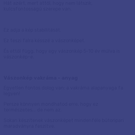
Hát azért, mert attól, hogy nem látszik,
kulcsfontosságú szerepe van.
Ez adja a kép stabilitását.
Ez teszi falra késszé a vászonképet.
És ettől függ, hogy egy vászonkép 5-10 év múlva is
vászonkép-e.
Vászonkép vakráma - anyag
Egyetlen fontos dolog van: a vakráma alapanyaga fa
legyen!
Persze könnyen mondhatod erre, hogy ez
természetes... de nem az.
Sokan készítenek vászonképet mindenféle bútoripari
maradványra feszítve.