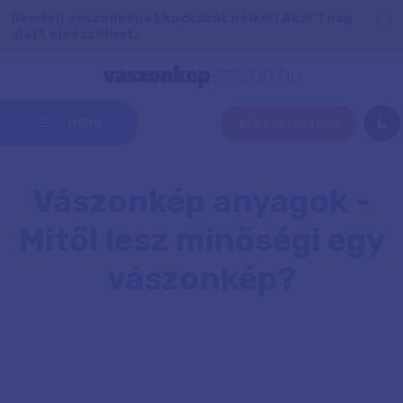
Rendelj vászonképet kockázat nélkül! Akár 1 nap
alatt elkészülhet.
MENÜ
KÉP FELTÖLTÉSE
Vászonkép anyagok -
Mitől lesz minőségi egy
vászonkép?