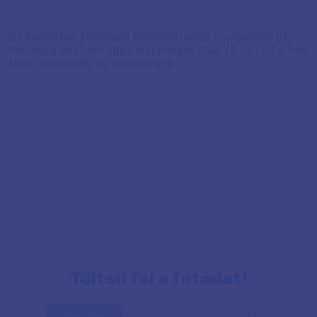
Ha bármilyen kérdésed felmerül, akkor nyugodtan írj
nekünk a chat-en vagy hívj minket a 06 70 387 57 47-es
telefonszámon, és válaszolunk.
Töltsd fel a fotódat!
TÖBBRÉSZES