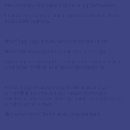
Külső szemlélőként talán a színek a legfontosabbak.
A vászonkép színe az, ami a legmesszebbről és elsőre
látszik bárki számára.
Mitől függ, hogy milyen lesz a vászonkép színe?
Mindentől. Kivéve például a vakráma minőségét :)
Függ a vászon anyagától, a nyomtatási minőségtől, a
nyomtatási profiltól, és a kép előkészítésétől is.
Fontos, hogy olyan minőségi beállításokkal, olyan
színprofillal nyomtasson egy vászonkép készítő
vállalkozás, amik élénk, intenzív, valós látványhoz közeli
színeket adnak vissza.
Mint a monitoron. De ha lehet, még szebben...