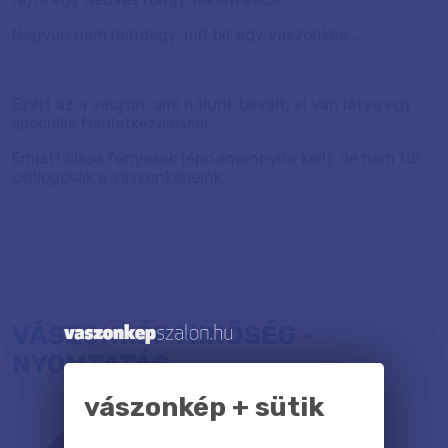
Nagyon nem mindegy, mit bír egy vászonkép...
Ezért az a vászon, ami nálunk bevált, el van látva egy
speciális felületkezeléssel.
Emiatt kissé fényesek (épp amennyire kell), de nem túl
csillogósak a vászonképeink.
VÁSZONKÉP MINŐSÉG -
NYOMTATÁS
vászonkép + sütik