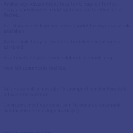
Amikor egy vászonképet feszítünk, nagyon fontos,
hogy a sarkoknál és a hajtogatásnál ne töredezzen a
festék.
Ez főleg a sötét képeknél okoz gondot bizonyos vásznak
esetében.
Az történik, hogy a fekete festék elkezd lepattogni a
sarkoknál.
És a fekete helyett fehér felületek jelennek meg.
Nem túl szerencsés felállás.
Nálunk ez volt a második fő szempont, amikor kerestük
a tökéletes vásznat.
Jelentem, most egy kicsit sem töredezik a vásznunk,
akármilyen sötét is legyen a kép :)