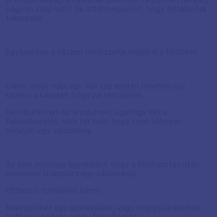
nagyon szép volt), de attól megsérült, hogy feltekerték
tekercsbe.
Egyszerűen a vászon lehorzsolta magáról a festéket.
Lehet, hogy napi egy-két kép esetén lehetne úgy
kezelni a képeket, hogy ne sérüljenek.
De nálunk nem ez a volumen, úgyhogy kell a
felületkezelés, nem fér bele, hogy ilyen könnyen
sérüljön egy vászonkép.
Az sem mindegy egyébként, hogy a felakasztás után
mennyire strapabíró egy vászonkép.
Otthon is történhet bármi.
Nekirepülhet egy gyerekjáték, vagy végigszánkózhat
rajta egy nedves rongy takarításkor.