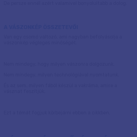
De persze ennél azért valamivel bonyolultabb a dolog.
A VÁSZONKÉP ÖSSZETEVŐI
Van egy csomó változó, ami nagyban befolyásolja a
vászonkép végleges minőségét.
Nem mindegy, hogy milyen vászonra dolgozunk.
Nem mindegy, milyen technológiával nyomtatunk.
És az sem, milyen fából készül a vakráma, amire a
vásznat feszítjük.
Ezt a témát fogjuk körbejárni ebben a cikkben.