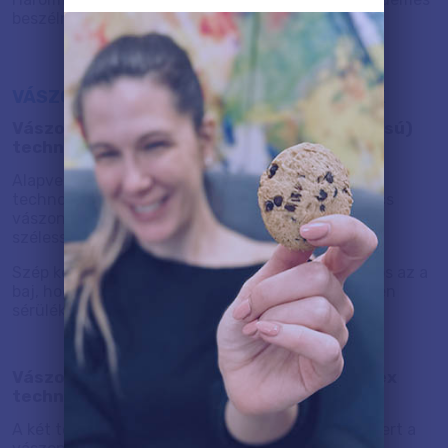
beszélni vászonkép vonatkozásban.
VÁSZONKÉP NYOMTATÁSI TECHNOLÓGIÁK
Vászonkép készítés Tintasugaras (vízbázisú)
technológiával
Alapvetően kalsszikus vízbázisú nyomtatási
technológia annyi extrával, hogy egy nagy tekercs
vászon kerül nyomtatásra akár 160 cm-es
szélességben.
Szép képek, szép színek hozhatók össze, de sajnos az a
baj, hogy a vízbázis technológiájából adódóan igen
sérülékenyek a nyomatok.
Vászonkép készítés Eco Solvent vagy Latex
technológiával
A két technológiát azért veszem egy kalap alá, mert a