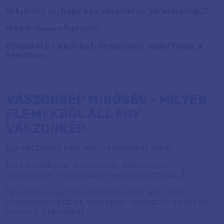
Mit jelent az, hogy egy vászonkép "jó" minőségű?
Mire érdemes figyelni?
Olvasd el a cikkünket, és mindent tudni fogsz a
témában.
VÁSZONKÉP MINŐSÉG - MILYEN
ELEMEKBŐL ÁLL EGY
VÁSZONKÉP
Egy vászonkép nem annyira bonyolult dolog.
Nem áll több ezer alkatrészből. Nincs benne
akkumulátor, retinakijelző, meg tranzisztorok. :)
Egyszerűen egy fa keretre feszítünk egy darab
nyomtatott vásznat, amit aztán felteszünk a falra és
élvezzük a látványát.