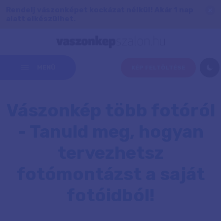
Rendelj vászonképet kockázat nélkül! Akár 1 nap
alatt elkészülhet.
MENÜ
KÉP FELTÖLTÉSE
Vászonkép több fotóról
- Tanuld meg, hogyan
tervezhetsz
fotómontázst a saját
fotóidból!