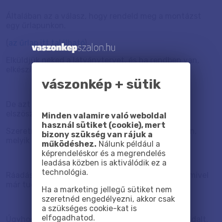
Általában az a válasz, hogy rendeld meg a montázst
egy űrlapunkon.
(
az űrlap itt található
)
Elküldjük neked a látványtervet, és ha rendben van,
elkészítjük belőle a vászonképet.
vászonkép + sütik
De azt vettük észre, hogy sokan szívesen
elszöszmötölnének ezzel.
Minden valamire való weboldal
használ sütiket (cookie), mert
Szeretnék ők beállítani, hogy melyik kép hol legyen,
bizony szükség van rájuk a
melyik mekkora legyen, és így tovább.
működéshez.
Nálunk például a
képrendeléskor és a megrendelés
leadása közben is aktiválódik ez a
technológia.
Ráadásul nekünk is jó, ha kész anyagot kapunk, amivel
már tudunk dolgozni.
Ha a marketing jellegű sütiket nem
szeretnéd engedélyezni, akkor csak
a szükséges cookie-kat is
elfogadhatod.
Úgyhogy itt és most mutatok egy ingyenes weboldalt,