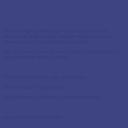
Az egyik legnagyobb sláger mai napig a montázs
vászonkép. Megmutatjuk, hogyan tudsz montázst
tervezni a saját fotóidból pár perc alatt!
Van egy kérdés, amit tényleg minden nap legalább egy
megrendelőnk feltesz nekünk:
Több képet szeretnék egy vászonképre.
Ez a montázs? Vagy mozaik?
(Valójában ez a montázs, a mozaik más kcisit)
Hogyan tudok ilyet csinálni.