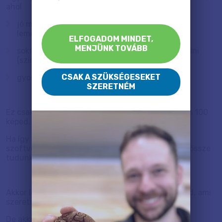
ahol
jó minőségben tudsz montázst összerakni és
lementeni
ELFOGADOM MINDET,
MENJÜNK TOVÁBB
sokféle beállítás van, mindent meg lehet csinálni
(szinte)
CSAK A SZÜKSÉGESEKET
gyors, nem kell hozzá flash player
SZERETNÉM
Ez csak abban az esetben nem jó, ha mondjuk van 100
képed, amiből montázst szeretnél.
Ha így van, akkor mi fogunk segíteni, van olyan
szoftverünk, amivel ilyen komoly montázsokat is össze
tudunk rakni.
Akkor lesz ez nagyon jó, ha mondjuk van 20 képed, ami
szeretnél egy vászonképre rátenni.
De akkor nagyon jó lesz :)