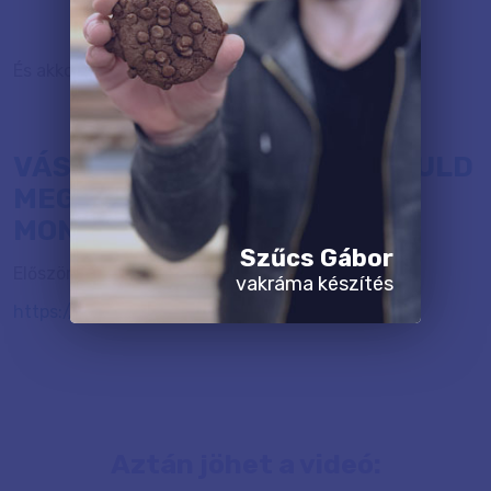
És akkor jöjjön a hogyan...
VÁSZONKÉP MONTÁZS - TANULD
MEG, HOGYAN TERVEZHETSZ
MONTÁZST
Szűcs Gábor
Először is menj fel erre a honlapra:
vakráma készítés
https://www.befunky.com/create/collage/
Aztán jöhet a videó: