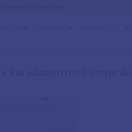
r 1 nap alatt elkészülhet.
IÁVAL
ÁRAINK
VÁSÁRLÓINK RÓLUNK
VÁSZONFOTÓ ÖTLETEK
BLO
y kis vászonfotó inspirác