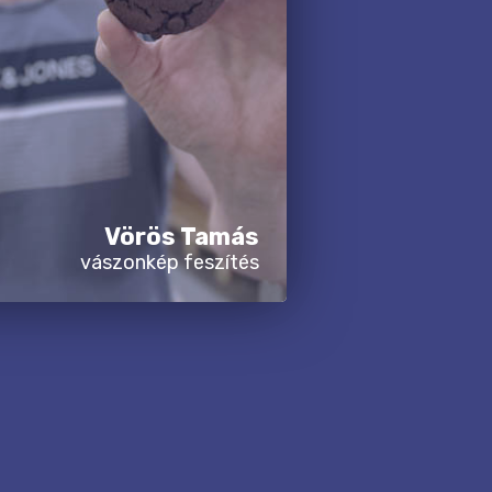
Vörös Tamás
vászonkép feszítés