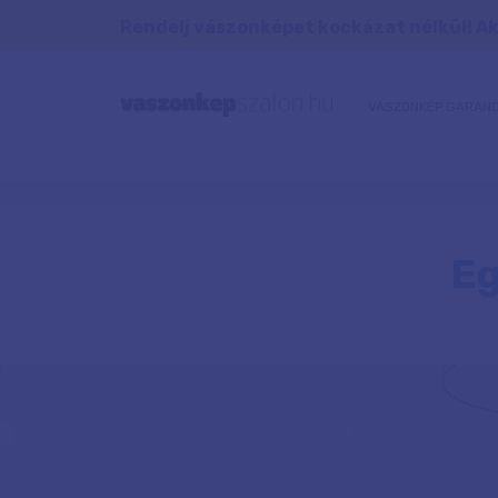
Rendelj vászonképet kockázat nélkül! Aká
VÁSZONKÉP GARANC
Eg