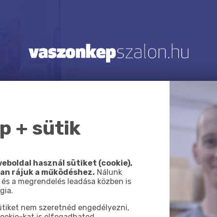
 + sütik
eboldal használ sütiket (cookie),
van rájuk a működéshez.
Nálunk
 és a megrendelés leadása közben is
gia.
sütiket nem szeretnéd engedélyezni,
ookie-kat is elfogadhatod.