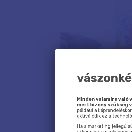
vászonkép
Minden valamire való w
mert bizony szükség 
például a képrendeléskor
aktiválódik ez a technoló
Ha a marketing jellegű 
akkor csak a szükséges c