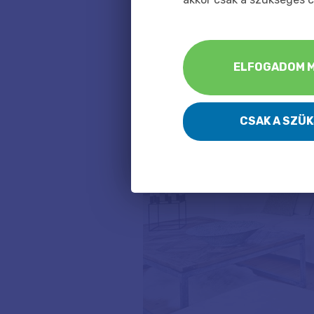
Az absztrakt vászonfotó?
ELFOGADOM M
CSAK A SZÜ