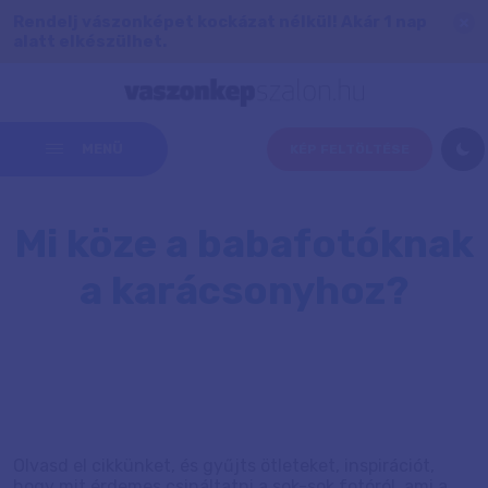
Rendelj vászonképet kockázat nélkül! Akár 1 nap
alatt elkészülhet.
MENÜ
KÉP FELTÖLTÉSE
Mi köze a babafotóknak
a karácsonyhoz?
Olvasd el cikkünket, és gyűjts ötleteket, inspirációt,
hogy mit érdemes csináltatni a sok-sok fotóról, ami a