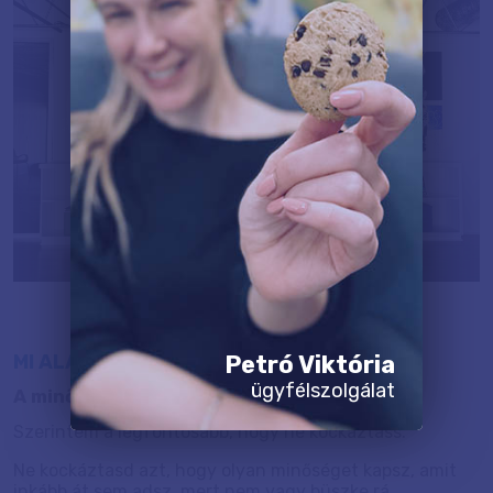
MI ALAPJÁN VÁLASSZAK GYÁRTÓT?
Petró Viktória
ügyfélszolgálat
A minőséget tartsd szem előtt!
Szerintem a legfontosabb, hogy ne kockáztass.
Ne kockáztasd azt, hogy olyan minőséget kapsz, amit
inkább át sem adsz, mert nem vagy büszke rá.