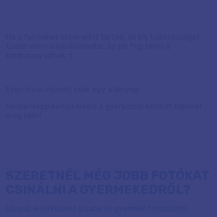
Ha a fentieket szem előtt tartod, és kis tudatosságot
tudsz vinni a vásárlásodba, az jót fog tenni a
karácsonyodnak :)
Ezen kívül viszont csak egy a lényeg:
Mindenképp keltsd életre a gyerkőcről készült képeket
még idén!
SZERETNÉL MÉG JOBB FOTÓKAT
CSINÁLNI A GYERMEKEDRŐL?
Olvasd el cikkünket a baba és gyermek fotózásról!