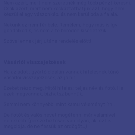
Nem azért, mert nem szeretnék még több pénzt keresni.
Csak azért, mert nem kockáztathatjuk azt, hogy nem
készül el egy vászonkép, és nem kerül oda a fa alá.
Nekünk ez nem fér bele. Remélem, hogy más is így
gondolkodik, és nem a te bőrödön kísérletezik.
Szóval ennek járj utána rendelés előtt!
Vásárlói visszajelzések
Ha az adott gyártó oldalán vannak hitelesnek tűnő
vásárlói visszajelzések, az jó hír.
Ezeket nézd meg. Mitől hiteles: teljes név és fotó. Ha
ezek megvannak, bízhatsz bennük.
Semmi nem könnyebb, mint kamu véleményt írni.
De fotót és valós nevet mögétenni már valamivel
nehezebb. (persze biztosan van olyan, aki ezt is
megoldja, de ne fessük az ördögöt…)