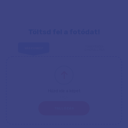
Töltsd fel a fotódat!
TÖBBRÉSZES
VÁSZONKÉP
ÖSSZEÁLLÍTÁS
Húzd ide a képet
vagy
TALLÓZÁS