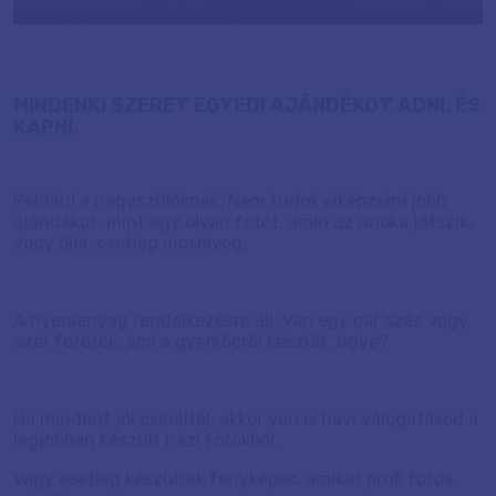
MINDENKI SZERET EGYEDI AJÁNDÉKOT ADNI. ÉS
KAPNI.
Például a nagyszülőknek. Nem tudok elképzelni jobb
ajándékot, mint egy olyan fotót, amin az unoka játszik,
vagy ölel, esetleg mosolyog.
A nyersanyag rendelkezésre áll. Van egy pár száz vagy
ezer fotótok, ami a gyerkőcről készült, ugye?
Ha mindent jól csináltál, akkor van is havi válogatásod a
legjobban készült házi fotókból.
Vagy esetleg készültek fényképek, amiket profi fotós