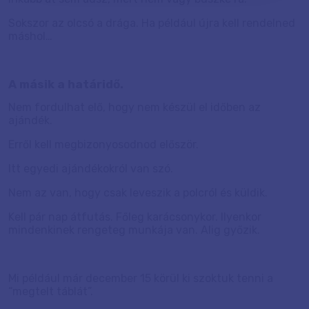
Sokszor az olcsó a drága. Ha például újra kell rendelned
máshol…
A másik a határidő.
Nem fordulhat elő, hogy nem készül el időben az
ajándék.
Erről kell megbizonyosodnod először.
Itt egyedi ajándékokról van szó.
Nem az van, hogy csak leveszik a polcról és küldik.
Kell pár nap átfutás. Főleg karácsonykor. Ilyenkor
mindenkinek rengeteg munkája van. Alig győzik.
Mi például már december 15 körül ki szoktuk tenni a
“megtelt táblát”.