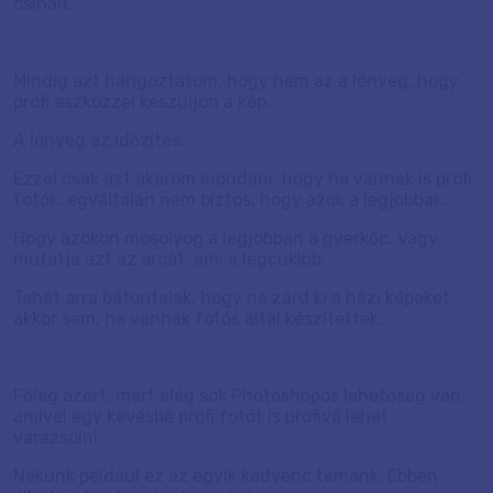
csinált.
Mindig azt hangoztatom, hogy nem az a lényeg, hogy
profi eszközzel készüljön a kép.
A lényeg az időzítés.
Ezzel csak azt akarom mondani, hogy ha vannak is profi
fotók, egyáltalán nem biztos, hogy azok a legjobbak.
Hogy azokon mosolyog a legjobban a gyerkőc. Vagy
mutatja azt az arcát, ami a legcukibb.
Tehát arra bátorítalak, hogy ne zárd ki a házi képeket
akkor sem, ha vannak fotós által készítettek.
Főleg azért, mert elég sok Photoshopos lehetőség van,
amivel egy kevésbé profi fotót is profivá lehet
varázsolni.
Nekünk például ez az egyik kedvenc témánk. Ebben