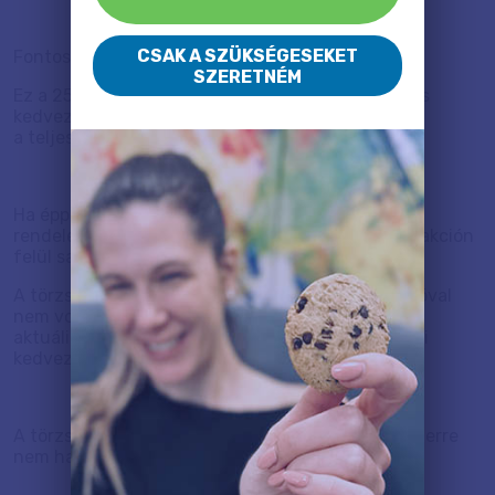
CSAK A SZÜKSÉGESEKET
Fontos:
SZERETNÉM
Ez a 25%-os törzsvásárlói kedvezmény egy örökös
kedvezmény, ami
a teljes árból kerül levonásra.
Ha épp időszakos akció él az oldalunkon minden
rendelésre, akkor a törzsvásárlói kedvezmény az akción
felül sajnos nem érvényesíthető.
A törzsvásárlói kedvezmény semmilyen más akcióval
nem vonható össze. Ez azt jelenti, hogy vagy az
aktuális akció érvényesíthető vagy a törzsvásárlói
kedvezmény.
A törzsvásárlói kuponkód más kuponkóddal egyszerre
nem használható fel.