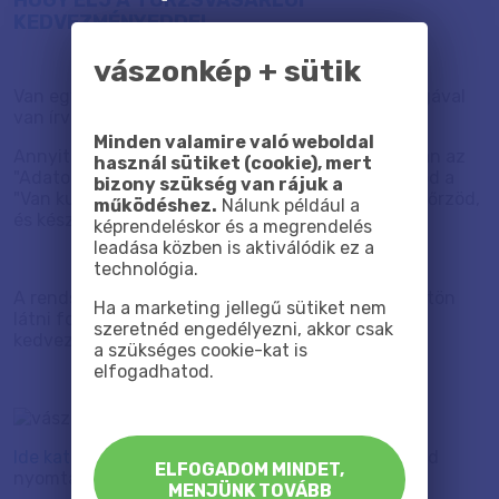
KEDVEZMÉNYEDDEL.
vászonkép + sütik
Van egy kuponkód a törzsvásárlói kártyádon. Sárgával
van írva.
Minden valamire való weboldal
Annyit kell csak tenned, hogy a megrendelés során az
használ sütiket (cookie), mert
"Adatok" oldalon a megjegyzés rovat alatt lenyitod a
bizony szükség van rájuk a
"Van kuponom" menüt, beírod a kuponkódot, ellenőrzöd,
működéshez.
Nálunk például a
és kész..
képrendeléskor és a megrendelés
leadása közben is aktiválódik ez a
technológia.
A rendszer le fogja vonni a kedvezményedet, rögtön
Ha a marketing jellegű sütiket nem
látni fogod, mennyi az új végösszeg, és mennyi a
szeretnéd engedélyezni, akkor csak
kedvezmény.
a szükséges cookie-kat is
elfogadhatod.
Ide kattintva
letöltheted a kártyát, ha ki szeretnéd
ELFOGADOM MINDET,
nyomtatni.
MENJÜNK TOVÁBB