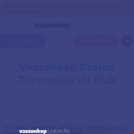
Rendelj vászonképet kockázat nélkül! Akár 1 nap
alatt elkészülhet.
MENÜ
KÉP FELTÖLTÉSE
Vászonkép Szalon
Törzsvásárlói Klub
ITT MEGTUDHATOD, MIT KELL TENNED AHHOZ,
HOGY ÉLJ A TÖRZSVÁSÁRLÓI