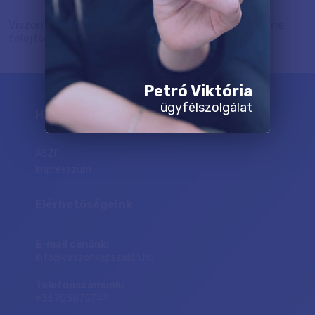
Viszont ajándék kép így is jár természetesen, ezt ne
felejtsd el.
Petró Viktória
ügyfélszolgálat
Hivatalos oldalak
ÁSZF
Impresszum
Elérhetőségeink
E-mail címünk:
info@vaszonkepszalon.hu
Telefonszámunk:
+36703875747