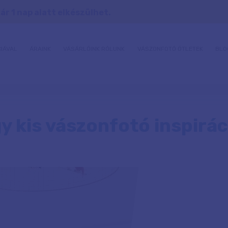
r 1 nap alatt elkészülhet.
IÁVAL
ÁRAINK
VÁSÁRLÓINK RÓLUNK
VÁSZONFOTÓ ÖTLETEK
BLO
y kis vászonfotó inspirác