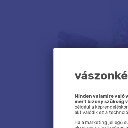
vászonkép
Minden valamire való w
mert bizony szükség 
például a képrendeléskor
aktiválódik ez a technoló
Ha a marketing jellegű 
akkor csak a szükséges c