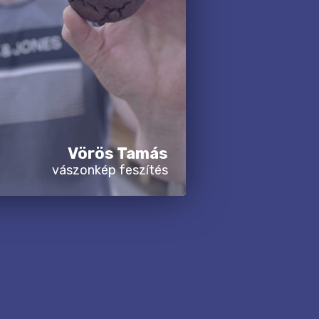
Vörös Tamás
vászonkép feszítés