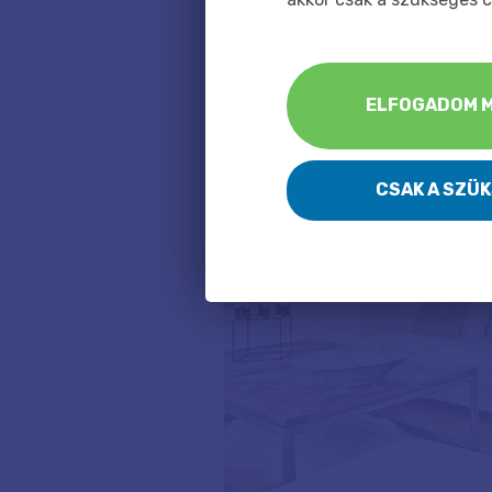
Az absztrakt vászonfotó?
ELFOGADOM M
CSAK A SZÜ