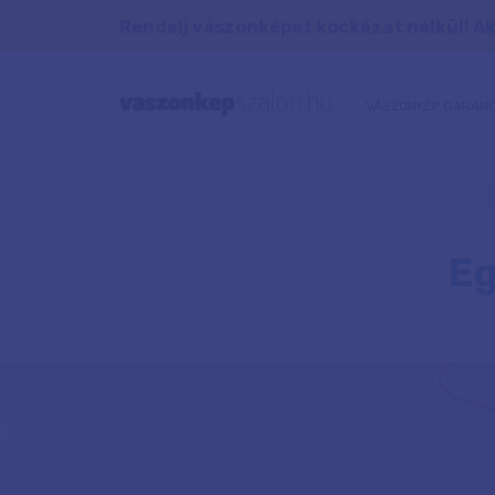
Rendelj vászonképet kockázat nélkül! Aká
VÁSZONKÉP GARANC
Eg