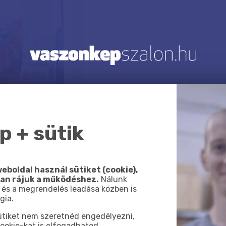
 + sütik
eboldal használ sütiket (cookie),
van rájuk a működéshez.
Nálunk
 és a megrendelés leadása közben is
gia.
sütiket nem szeretnéd engedélyezni,
ookie-kat is elfogadhatod.