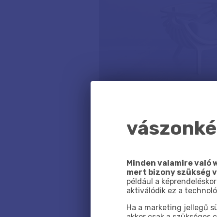
vászonkép
Minden valamire való w
mert bizony szükség 
például a képrendeléskor
aktiválódik ez a technoló
Ha a marketing jellegű 
akkor csak a szükséges c