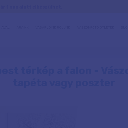
r 1 nap alatt elkészülhet.
IÁVAL
ÁRAINK
VÁSÁRLÓINK RÓLUNK
VÁSZONFOTÓ ÖTLETEK
BLO
est térkép a falon - Vász
tapéta vagy poszter