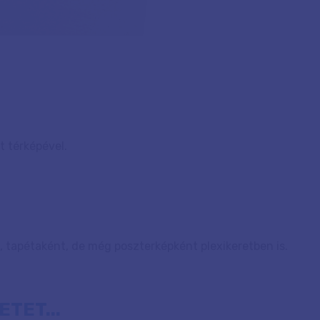
 térképével.
 tapétaként, de még poszterképként plexikeretben is.
TET...