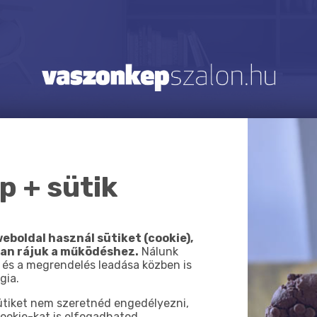
 + sütik
eboldal használ sütiket (cookie),
van rájuk a működéshez.
Nálunk
 és a megrendelés leadása közben is
gia.
sütiket nem szeretnéd engedélyezni,
ookie-kat is elfogadhatod.