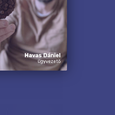
Havas Dániel
ügyvezető