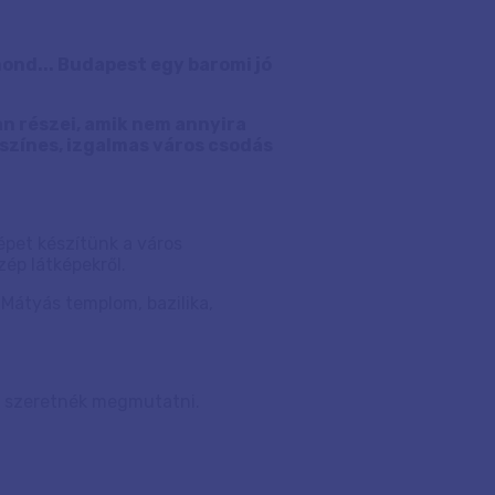
mond... Budapest egy baromi jó
n részei, amik nem annyira
 színes, izgalmas város csodás
pet készítünk a város
zép látképekről.
 Mátyás templom, bazilika,
 szeretnék megmutatni.