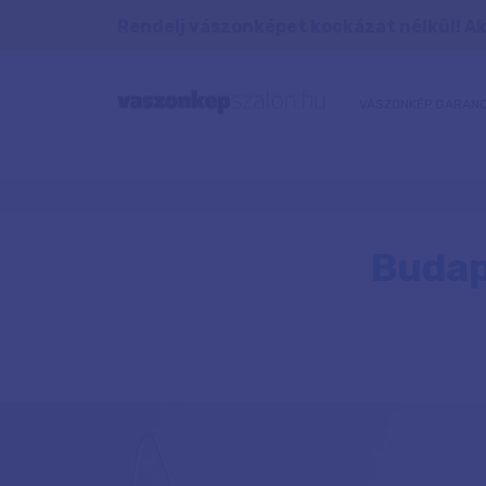
Rendelj vászonképet kockázat nélkül! Aká
VÁSZONKÉP GARANC
Budap