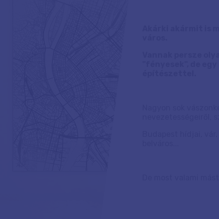
Akárki akármit is 
város.
Vannak persze olya
"fényesek", de egy
építészettel.
Nagyon sok vászonké
nevezetességeiről, s
Budapest hídjai, vár,
belváros...
De most valami mást