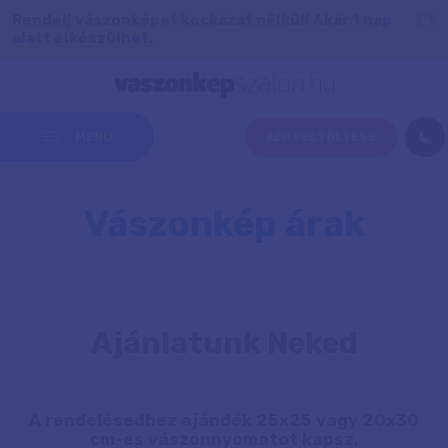
Rendelj vászonképet kockázat nélkül! Akár 1 nap
alatt elkészülhet.
MENÜ
KÉP FELTÖLTÉSE
Vászonkép árak
Ajánlatunk Neked
A rendelésedhez ajándék 25x25 vagy 20x30
cm-es vászonnyomatot kapsz,