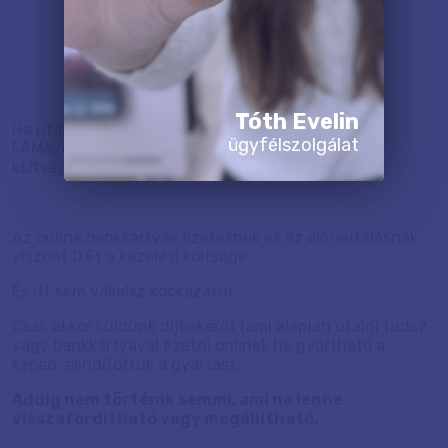
Tóth Evelin
Ha utánvéttel (átvételkor készpénzben) fizetsz
ügyfélszolgálat
FÁMA/GLS-es kiszállítással, akkor 400 Ft kezelési
költséget kell felszámolnunk.
Az online bankkártyás fizetésnek és az előreutalásnak
viszont 0 Ft a kezelési költsége.
És itt sem vállalsz kockázatot.
Csak akkor küldünk díjbekérőt (ami alapján utalni tudsz
vagy bankkártyával fizetni online), ha gyártható a
képed, elindítottuk a gyártást.
Addig nem történik semmi, ami ne lenne
visszafordítható vagy megállítható.