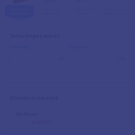
2 cm-es
4 cm-es
függesztett
Vakráma nélkül
vakrámával
vakrámával
kivitel
(tekercsben)
Tetszőleges méret
Szélesség:
Magasság:
cm
cm
Standard méretek
15
x
15
cm
5 500 Ft