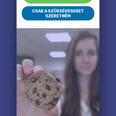
100
x
65
cm
CSAK A SZÜKSÉGESEKET
31 400 Ft
SZERETNÉM
100
x
80
cm
36 300 Ft
100
x
100
cm
43 400 Ft
120
x
80
cm
42 600 Ft
120
x
100
cm
51 100 Ft