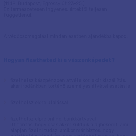
(1149 Budapest, Egressy út 23-25.).
Ez természetesen ingyenes, értéktől teljesen
függetlenül.
A védőcsomagolást minden esetben ajándékba kapod.
Hogyan fizetheted ki a vászonképedet?
fizethetsz készpénzben átvételkor, akár kiszállítás,
akár irodánkban történő személyes átvétel esetén is
fizethetsz előre utalással
fizethetsz elpre online, bankkártyával
Itt fontos, hogy csak akkor küldjük a díjbekérőt, ami
alapján fizetni tudsz, amikor már biztos, hogy