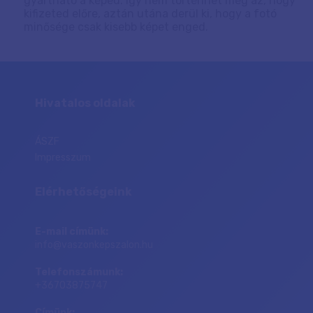
gyártható a képed. Így nem történhet meg az, hogy
kifizeted előre, aztán utána derül ki, hogy a fotó
minősége csak kisebb képet enged.
Hivatalos oldalak
ÁSZF
Impresszum
Elérhetőségeink
E-mail címünk:
info@vaszonkepszalon.hu
Telefonszámunk:
+36703875747
Címünk: