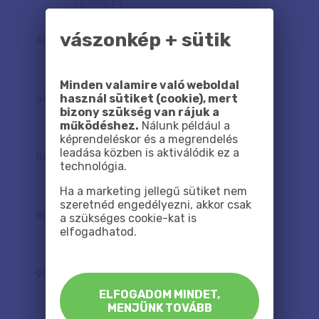
17 600 Ft
vászonkép + sütik
60
x
40
cm
17 300 Ft
Minden valamire való weboldal
használ sütiket (cookie), mert
60
x
60
cm
bizony szükség van rájuk a
21 600 Ft
működéshez.
Nálunk például a
képrendeléskor és a megrendelés
leadása közben is aktiválódik ez a
80
x
60
cm
technológia.
25 800 Ft
Ha a marketing jellegű sütiket nem
szeretnéd engedélyezni, akkor csak
80
x
80
cm
a szükséges cookie-kat is
elfogadhatod.
31 300 Ft
90
x
60
cm
28 400 Ft
ELFOGADOM MINDET,
MENJÜNK TOVÁBB