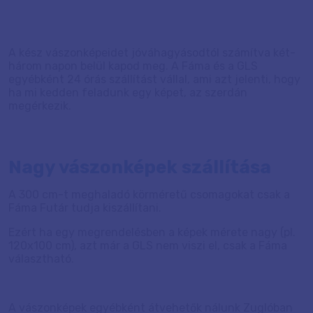
A kész vászonképeidet jóváhagyásodtól számítva két-
három napon belül kapod meg. A Fáma és a GLS
egyébként 24 órás szállítást vállal, ami azt jelenti, hogy
ha mi kedden feladunk egy képet, az szerdán
megérkezik.
Nagy vászonképek szállítása
A 300 cm-t meghaladó körméretű csomagokat csak a
Fáma Futár tudja kiszállítani.
Ezért ha egy megrendelésben a képek mérete nagy (pl.
120x100 cm), azt már a GLS nem viszi el, csak a Fáma
választható.
A vászonképek egyébként átvehetők nálunk Zuglóban